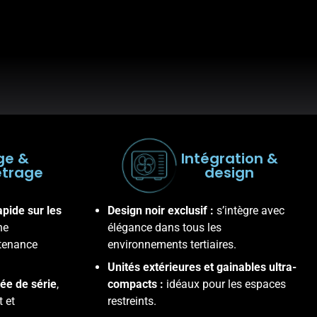
ge &
Intégration &
trage
design
apide sur les
Design noir exclusif :
s’intègre avec
ne
élégance dans tous les
ntenance
environnements tertiaires.
Unités extérieures et gainables ultra-
ée de série
,
compacts :
idéaux pour les espaces
t et
restreints.