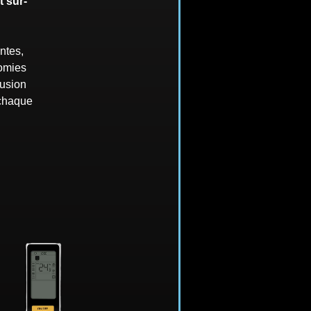
t sur-
ntes,
nomies
fusion
 chaque