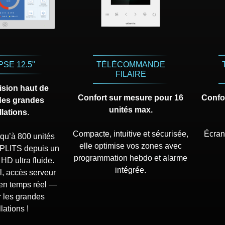
SE 12.5"
TÉLÉCOMMANDE
FILAIRE
ision haut de
Confort sur mesure pour 16
Confor
es grandes
unités max.
llations
.
Compacte, intuitive et sécurisée,
Écran 
squ’à 800 unités
elle optimise vos zones avec
PLITS depuis un
programmation hebdo et alarme
 HD ultra fluide.
intégrée.
l, accès serveur
 en temps réel —
r les grandes
llations !