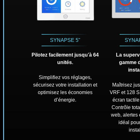
SYNAPSE 5"
SYNAP
Pilotez facilement jusqu’à 64
La superv
unités.
gamme d
insta
Simplifiez vos réglages,
sécurisez votre installation et
Maîtrisez ju
optimisez les économies
VRF et 128 S
d’énergie.
écran tactile
Contrôle tota
web, alertes
idéal pou
insta