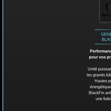
GEN
BLA
Performance
pour vos pro
Unité puissa
les grands bât
Hautes p
énergétique
BlackFin ant
une fiabi